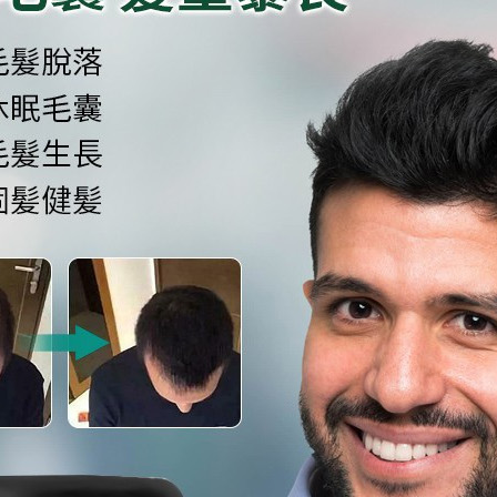
給毛囊最天然的灌溉