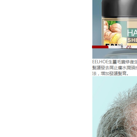
其他操作
登入
訂閱網站內容的資訊提供
訂閱留言的資訊提供
WordPress.org 台灣繁體中文
EELHOE生薑毛囊修復生髮膏專賣店
最新理療配方的EELH
護髮的作用。