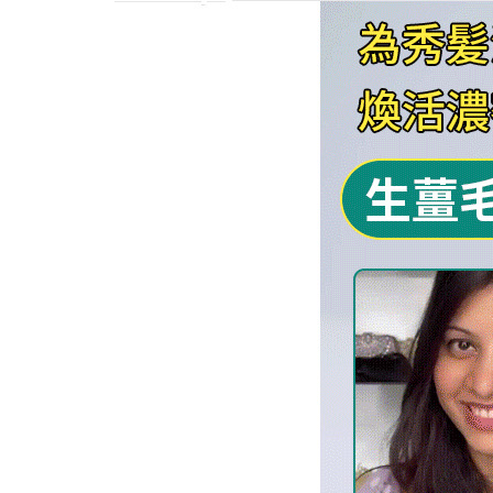
EELHOE生薑毛囊修復生髮
生薑生髮膏富含植萃精華配方的養髮產品推薦，對男生雄性禿、
雄性禿洗髮精守護頭
光澤