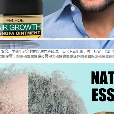
OE生薑毛囊修復生髮膏，可以防脫生髮、固發養分、控油、止屑止癢養髮產品