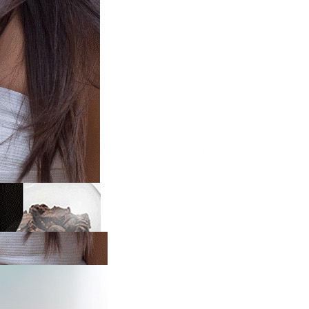
近期文章
雄性禿洗髮精用最自然的植萃，洗出最自信的豐
盈
還給頭皮最初的純淨！禿髮洗髮精溫和調理出茂
密感
防掉髮產品守護髮量未來，讓自信從髮根開始
禿頭洗髮精每天三分鐘的頭皮SPA！洗出視覺厚
實度
雄性禿洗髮精守護頭皮環境，養成健康秀髮基礎