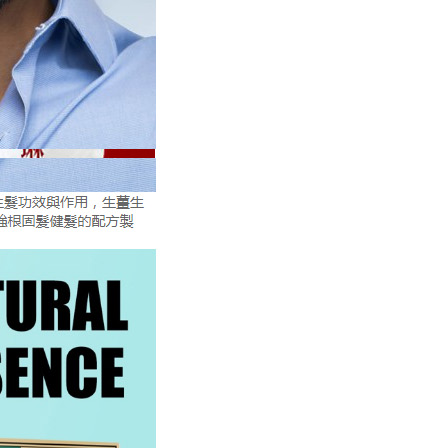
推薦，為按摩頭皮修復神器的重要成分，具有促進頭髮生長、養髮