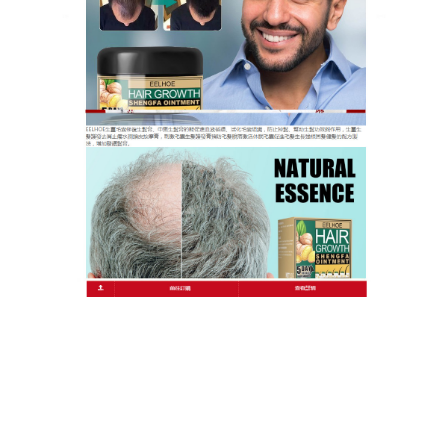
育髮一步到位，這瓶天然防掉髮產品值得每一個禿頭
黨入手。
作
發
分
admin
2026-02-13
防掉髮產品
者
佈
類
日
期:
文
上一篇文章
章
青春期防脫！天然溫和禿頭洗髮精安
上
一
全養護不刺激
導
篇
覽
文
章:
下一篇文章
禿頭洗髮精是女性呵護新定義，天然
下