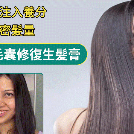
膏專賣店
女生雄性禿、圓型禿皆有效，改善禿頭看得見，脫髮治療告別禿頭假髮，植眉
，再現濃密髮量
防脫，這款
禿髮洗髮精
讓護髮更簡單，精選有機生薑、迷迭香與
配咖啡因與泛醇，天然成分深入髮根，滋養毛囊，強化毛髮韌